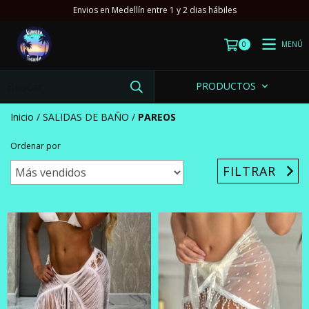
Envios en Medellín entre 1 y 2 dias hábiles
MENÚ
0
PRODUCTOS
Inicio
/
SALIDAS DE BAÑO
/
PAREOS
Ordenar por
FILTRAR