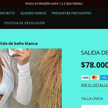
Envios en Medellín entre 1 y 2 dias hábiles
ONTACTO
QUIENES SOMOS
PREGUNTAS FRECUENTES
POLÍTICA DE DEVOLUCIÓN
lida de baño blanca
SALIDA D
$78.00
VER EL DETALLE
TALLA ÚNICA: