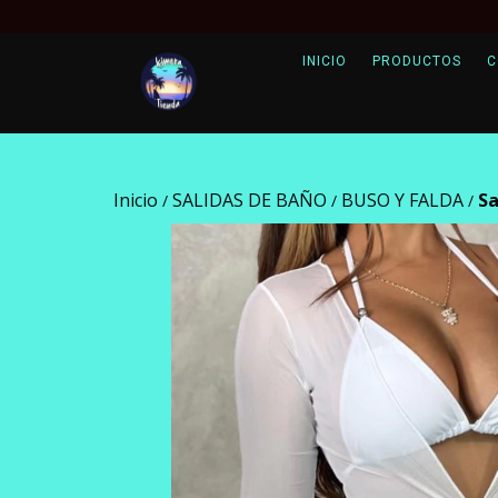
INICIO
PRODUCTOS
C
Inicio
SALIDAS DE BAÑO
BUSO Y FALDA
Sa
/
/
/