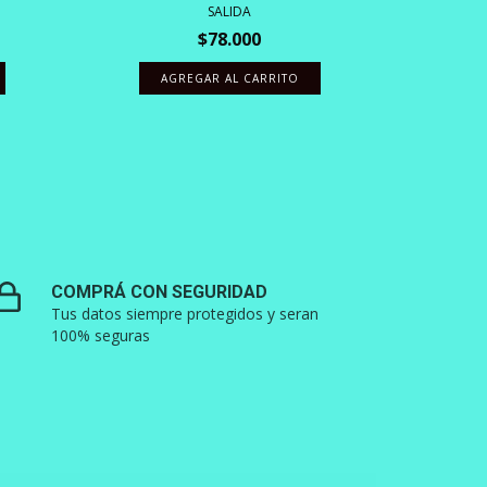
SALIDA
SA
$78.000
AGREGAR AL CARRITO
A
COMPRÁ CON SEGURIDAD
Tus datos siempre protegidos y seran
100% seguras